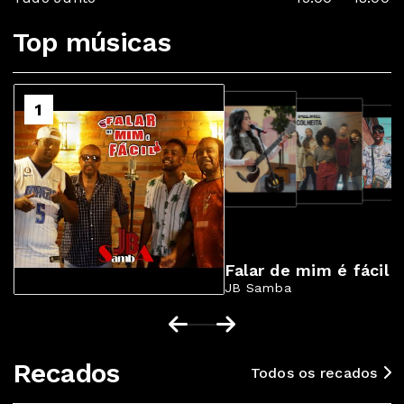
Top músicas
2
1
3
4
Falar de mim é fácil
JB Samba
Recados
Todos os recados