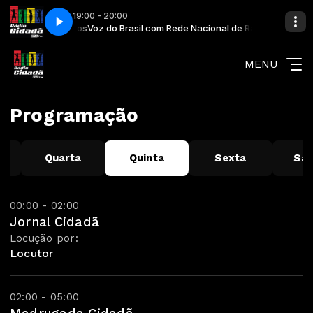
19:00 - 20:00
 Nacional de Rádios
Voz do Brasil com Rede Nacional de Rádios
MENU
Programação
Quarta
Quinta
Sexta
Sá
00:00 - 02:00
Jornal Cidadã
Locução por:
Locutor
02:00 - 05:00