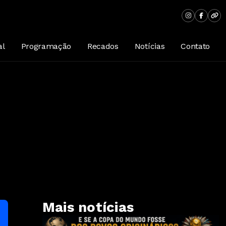
ndo feito um gaviao parte 1 5778049828719438843
al
Programação
Recados
Notícias
Contato
Mais notícias