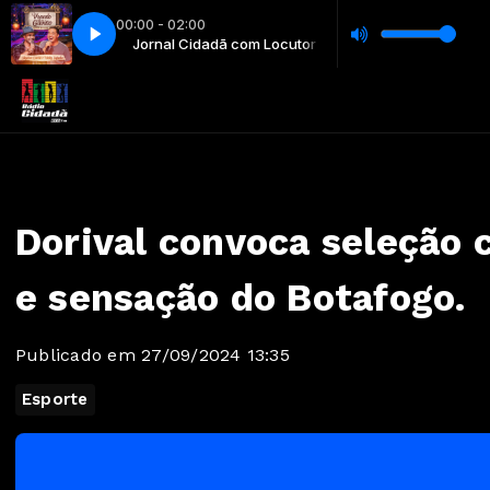
00:00 - 02:00
um gaviao parte 1 5778049828719438843
dã com Locutor
com Locutor
Jornal Cidadã com Locutor
Madrugada Cidadã com Locutor
Gleydson Gaviao e Wesley Safad
Dorival convoca seleção 
e sensação do Botafogo.
Publicado em 27/09/2024 13:35
Esporte