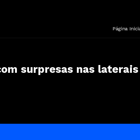
ao - gleydson gaviao e wesley safadao voando feito um gaviao ep voa
Página Inici
com surpresas nas laterais