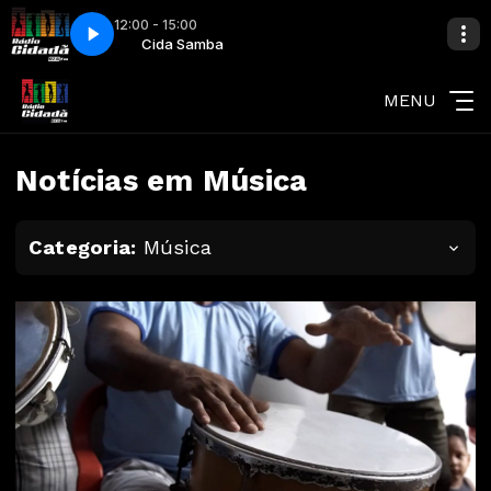
12:00 - 15:00
credito no Amor
a Samba
Cida Samba
Thiaguinho - Acredito no Amor
MENU
Notícias em Música
Categoria:
Música